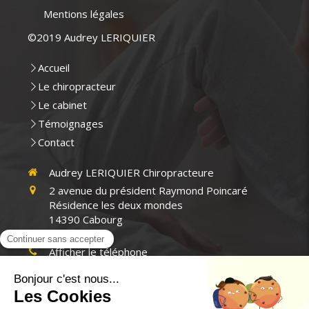
Mentions légales
©2019 Audrey LERIQUIER
Accueil
Le chiropracteur
Le cabinet
Témoignages
Contact
Audrey LERIQUIER Chiropracteure
2 avenue du président Raymond Poincaré
Résidence les deux mondes
14390
Cabourg
France
Afficher le téléphone
Pont-l'Évêque, Trouville-sur-Mer, Lisieux, Honfleur,
Beuzeville, Dives-sur-Mer, L'Havre, Sainte-Adresse,